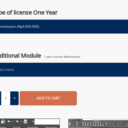
pe of license One Year
ditional Module
1 year license Workstation
lect Here
titas nanoCAD 25 Platform
ADD TO CART