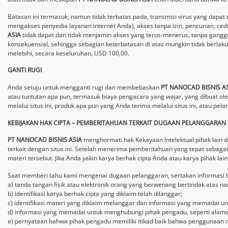
Batasan ini termasuk, namun tidak terbatas pada, transmisi virus yang dapat 
mengakses penyedia layanan internet Anda), akses tanpa izin, pencurian, ce
ASIA
tidak dapat dan tidak menjamin akses yang terus-menerus, tanpa ganggu
konsekuensial, sehingga sebagian keterbatasan di atas mungkin tidak berla
melebihi, secara keseluruhan, USD 100,00.
GANTI RUGI
Anda setuju untuk mengganti rugi dan membebaskan
PT NANOCAD BISNIS A
atau tuntutan apa pun, termasuk biaya pengacara yang wajar, yang dibuat ole
melalui situs ini, produk apa pun yang Anda terima melalui situs ini, atau pel
KEBIJAKAN HAK CIPTA – PEMBERITAHUAN TERKAIT DUGAAN PELANGGARAN 
PT NANOCAD BISNIS ASIA
menghormati hak Kekayaan Intelektual pihak lai
terkait dengan situs ini. Setelah menerima pemberitahuan yang tepat sebaga
materi tersebut. Jika Anda yakin karya berhak cipta Anda atau karya pihak lain
Saat memberi tahu kami mengenai dugaan pelanggaran, sertakan informasi b
a) tanda tangan fisik atau elektronik orang yang berwenang bertindak atas na
b) identifikasi karya berhak cipta yang diklaim telah dilanggar;
c) identifikasi materi yang diklaim melanggar dan informasi yang memadai 
d) informasi yang memadai untuk menghubungi pihak pengadu, seperti alamat,
e) pernyataan bahwa pihak pengadu memiliki itikad baik bahwa penggunaan mat