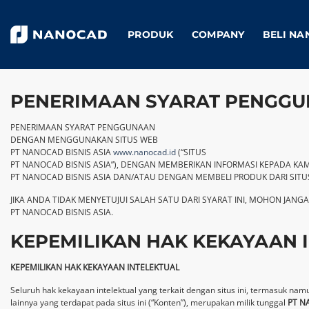
Skip
to
PRODUK
COMPANY
BELI N
content
PENERIMAAN SYARAT PENGG
PENERIMAAN SYARAT PENGGUNAAN
DENGAN MENGGUNAKAN SITUS WEB
PT NANOCAD BISNIS ASIA
www.nanocad.id
(“SITUS
PT NANOCAD BISNIS ASIA”), DENGAN MEMBERIKAN INFORMASI KEPADA K
PT NANOCAD BISNIS ASIA DAN/ATAU DENGAN MEMBELI PRODUK DARI SITUS
JIKA ANDA TIDAK MENYETUJUI SALAH SATU DARI SYARAT INI, MOHON JAN
PT NANOCAD BISNIS ASIA.
KEPEMILIKAN HAK KEKAYAAN 
KEPEMILIKAN HAK KEKAYAAN INTELEKTUAL
Seluruh hak kekayaan intelektual yang terkait dengan situs ini, termasuk namu
lainnya yang terdapat pada situs ini (“Konten”), merupakan milik tunggal
PT N