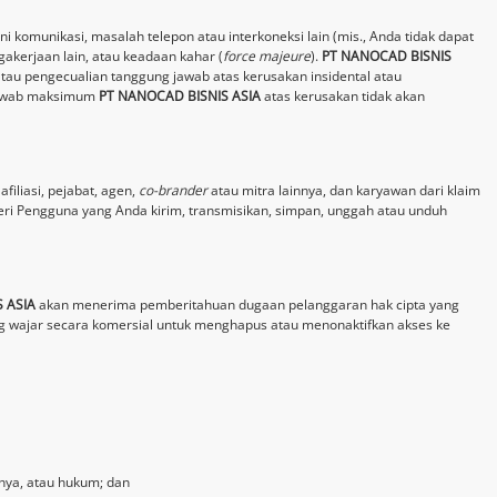
i komunikasi, masalah telepon atau interkoneksi lain (mis., Anda tidak dapat
akerjaan lain, atau keadaan kahar (
force majeure
).
PT NANOCAD BISNIS
atau pengecualian tanggung jawab atas kerusakan insidental atau
g jawab maksimum
PT NANOCAD BISNIS ASIA
atas kerusakan tidak akan
filiasi, pejabat, agen,
co-brander
atau mitra lainnya, dan karyawan dari klaim
teri Pengguna yang Anda kirim, transmisikan, simpan, unggah atau unduh
 ASIA
akan menerima pemberitahuan dugaan pelanggaran hak cipta yang
wajar secara komersial untuk menghapus atau menonaktifkan akses ke
nnya, atau hukum; dan