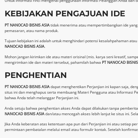
Untuk informasi rinci mengenai penggunaan Informasi Pelanggan Anda dan data
KEBIJAKAN PENGAJUAN IDE
PT NANOCAD BISNIS ASIA
tidak menerima atau mempertimbangkan ide yang tid
pemasaran, atau nama produk.
Tujuan kebijakan ini adalah untuk menghindari potensi kesalahpahaman atau 
NANOCAD BISNIS ASIA
.
Mohon jangan kirimkan ide atau materi orisinal (mis. karya seni kreatif, samp
mengirimkan ide dan materi tersebut, pahamilah bahwa
PT NANOCAD BISNIS
PENGHENTIAN
PT NANOCAD BISNIS ASIA
dapat menghentikan Perjanjian ini kapan saja, de
situs ini dan menghapus serta membuang Materi Pengguna atau Informasi Pela
bahwa Anda telah melanggar Perjanjian ini.
Anda setuju bahwa penghentian akses Anda dapat dilakukan tanpa pemberita
NANOCAD BISNIS ASIA
dan/atau mencegah akses lebih lanjut ke situs ini. Se
Jika Anda keberatan atas ketentuan apa pun dari Perjanjian ini atau setiap
permintaan pembatalan melalui email atau formulir kontak. Setelah konfirma