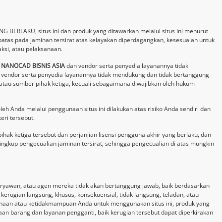
G BERLAKU, situs ini dan produk yang ditawarkan melalui situs ini menurut
batas pada jaminan tersirat atas kelayakan diperdagangkan, kesesuaian untuk
ksi, atau pelaksanaan.
 NANOCAD BISNIS ASIA
dan vendor serta penyedia layanannya tidak
vendor serta penyedia layanannya tidak mendukung dan tidak bertanggung
atau sumber pihak ketiga, kecuali sebagaimana diwajibkan oleh hukum
leh Anda melalui penggunaan situs ini dilakukan atas risiko Anda sendiri dan
ri tersebut.
hak ketiga tersebut dan perjanjian lisensi pengguna akhir yang berlaku, dan
lingkup pengecualian jaminan tersirat, sehingga pengecualian di atas mungkin
, karyawan, atau agen mereka tidak akan bertanggung jawab, baik berdasarkan
erugian langsung, khusus, konsekuensial, tidak langsung, teladan, atau
gunaan atau ketidakmampuan Anda untuk menggunakan situs ini, produk yang
aan barang dan layanan pengganti, baik kerugian tersebut dapat diperkirakan