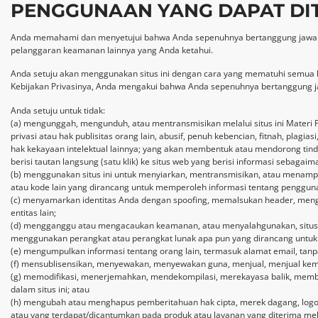
PENGGUNAAN YANG DAPAT DI
Anda memahami dan menyetujui bahwa Anda sepenuhnya bertanggung jawab ata
pelanggaran keamanan lainnya yang Anda ketahui.
Anda setuju akan menggunakan situs ini dengan cara yang mematuhi semua hu
Kebijakan Privasinya, Anda mengakui bahwa Anda sepenuhnya bertanggung ja
Anda setuju untuk tidak:
(a) mengunggah, mengunduh, atau mentransmisikan melalui situs ini Materi P
privasi atau hak publisitas orang lain, abusif, penuh kebencian, fitnah, plagi
hak kekayaan intelektual lainnya; yang akan membentuk atau mendorong tind
berisi tautan langsung (satu klik) ke situs web yang berisi informasi sebagaim
(b) menggunakan situs ini untuk menyiarkan, mentransmisikan, atau menampilk
atau kode lain yang dirancang untuk memperoleh informasi tentang pengguna 
(c) menyamarkan identitas Anda dengan spoofing, memalsukan header, mengg
entitas lain;
(d) mengganggu atau mengacaukan keamanan, atau menyalahgunakan, situs ini, 
menggunakan perangkat atau perangkat lunak apa pun yang dirancang untuk mel
(e) mengumpulkan informasi tentang orang lain, termasuk alamat email, tan
(f) mensublisensikan, menyewakan, menyewakan guna, menjual, menjual kembal
(g) memodifikasi, menerjemahkan, mendekompilasi, merekayasa balik, membo
dalam situs ini; atau
(h) mengubah atau menghapus pemberitahuan hak cipta, merek dagang, logo, 
atau yang terdapat/dicantumkan pada produk atau layanan yang diterima melal