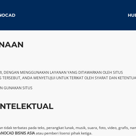
ANOCAD
HU
UNAAN
AMI, DENGAN MENGGUNAKAN LAYANAN YANG DITAWARKAN OLEH SITUS
 TERSEBUT, ANDA MENYETUJUI UNTUK TERIKAT OLEH SYARAT DAN KETENTUAN 
GAN GUNAKAN SITUS
INTELEKTUAL
n tidak terbatas pada teks, perangkat lunak, musik, suara, foto, video, grafis, n
ANOCAD BISNIS ASIA
atau pemberi lisensi pihak ketiga.