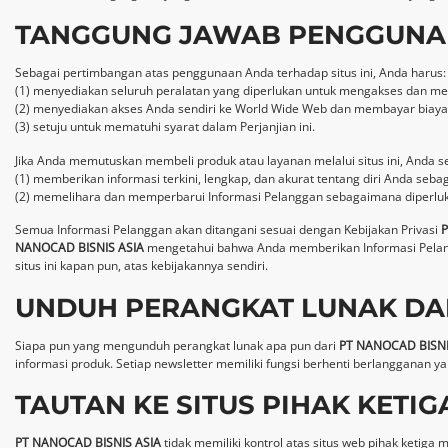
TANGGUNG JAWAB PENGGUNA
Sebagai pertimbangan atas penggunaan Anda terhadap situs ini, Anda harus:
(1) menyediakan seluruh peralatan yang diperlukan untuk mengakses dan mem
(2) menyediakan akses Anda sendiri ke World Wide Web dan membayar biaya la
(3) setuju untuk mematuhi syarat dalam Perjanjian ini.
Jika Anda memutuskan membeli produk atau layanan melalui situs ini, Anda se
(1) memberikan informasi terkini, lengkap, dan akurat tentang diri Anda seba
(2) memelihara dan memperbarui Informasi Pelanggan sebagaimana diperlukan 
Semua Informasi Pelanggan akan ditangani sesuai dengan Kebijakan Privasi
P
NANOCAD BISNIS ASIA
mengetahui bahwa Anda memberikan Informasi Pelangga
situs ini kapan pun, atas kebijakannya sendiri.
UNDUH PERANGKAT LUNAK D
Siapa pun yang mengunduh perangkat lunak apa pun dari
PT NANOCAD BISNI
informasi produk. Setiap newsletter memiliki fungsi berhenti berlangganan y
TAUTAN KE SITUS PIHAK KETIG
PT NANOCAD BISNIS ASIA
tidak memiliki kontrol atas situs web pihak ketiga 