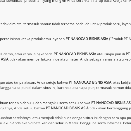
 identifikasi pribadi lain yang mungkin Anda serahkan, harap baca Kebijakan P
ak diminta, termasuk namun tidak terbatas pada ide untuk produk baru, layanan
perselisihan ketika produk atau layanan
PT NANOCAD BISNIS ASIA
(“Produk PT 
el, demo, atau karya lain) kepada
PT NANOCAD BISNIS ASIA
atau siapa pun di
PT
 ASIA
tidak akan memperlakukan ide atau materi Anda sebagai rahasia atau kep
ngan atau tanpa alasan. Anda setuju bahwa
PT NANOCAD BISNIS ASIA
, atas kebi
nggan apa pun di dalam situs ini, karena alasan apa pun, termasuk namun tidak
huan terlebih dahulu, dan mengakui serta setuju bahwa
PT NANOCAD BISNIS AS
lanjutnya, Anda setuju bahwa
PT NANOCAD BISNIS ASIA
tidak akan bertanggung j
 perubahan setelahnya, atau menjadi tidak puas dengan situs ini dengan cara a
si, akun Anda akan dibatalkan dan seluruh Materi Pengguna serta Informasi Pel