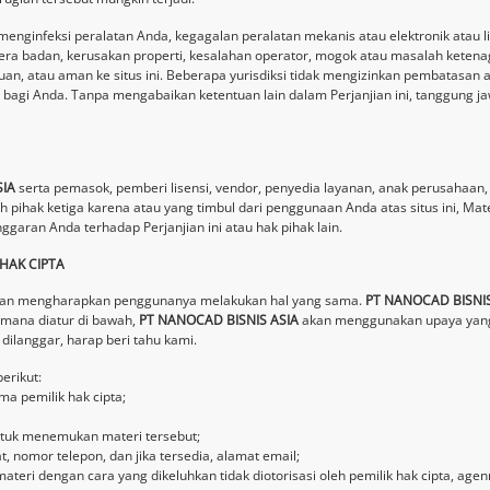
menginfeksi peralatan Anda, kegagalan peralatan mekanis atau elektronik atau lin
dera badan, kerusakan properti, kesalahan operator, mogok atau masalah ketenag
an, atau aman ke situs ini. Beberapa yurisdiksi tidak mengizinkan pembatasan 
ku bagi Anda. Tanpa mengabaikan ketentuan lain dalam Perjanjian ini, tanggun
SIA
serta pemasok, pemberi lisensi, vendor, penyedia layanan, anak perusahaan, a
h pihak ketiga karena atau yang timbul dari penggunaan Anda atas situs ini, Ma
anggaran Anda terhadap Perjanjian ini atau hak pihak lain.
HAK CIPTA
n dan mengharapkan penggunanya melakukan hal yang sama.
PT NANOCAD BISNIS
imana diatur di bawah,
PT NANOCAD BISNIS ASIA
akan menggunakan upaya yang 
 dilanggar, harap beri tahu kami.
erikut:
ma pemilik hak cipta;
untuk menemukan materi tersebut;
 nomor telepon, dan jika tersedia, alamat email;
eri dengan cara yang dikeluhkan tidak diotorisasi oleh pemilik hak cipta, age