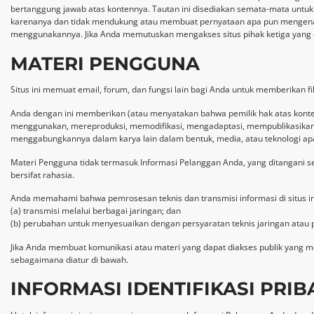
bertanggung jawab atas kontennya. Tautan ini disediakan semata-mata untu
karenanya dan tidak mendukung atau membuat pernyataan apa pun mengenai sit
menggunakannya. Jika Anda memutuskan mengakses situs pihak ketiga yang dit
MATERI PENGGUNA
Situs ini memuat email, forum, dan fungsi lain bagi Anda untuk memberikan fil
Anda dengan ini memberikan (atau menyatakan bahwa pemilik hak atas konte
menggunakan, mereproduksi, memodifikasi, mengadaptasi, mempublikasikan,
menggabungkannya dalam karya lain dalam bentuk, media, atau teknologi apa 
Materi Pengguna tidak termasuk Informasi Pelanggan Anda, yang ditangani se
bersifat rahasia.
Anda memahami bahwa pemrosesan teknis dan transmisi informasi di situs in
(a) transmisi melalui berbagai jaringan; dan
(b) perubahan untuk menyesuaikan dengan persyaratan teknis jaringan atau 
Jika Anda membuat komunikasi atau materi yang dapat diakses publik yang me
sebagaimana diatur di bawah.
INFORMASI IDENTIFIKASI PRIB