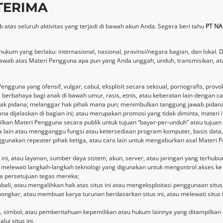
TERIMA
s seluruh aktivitas yang terjadi di bawah akun Anda. Segera beri tahu
PT NA
kum yang berlaku: internasional, nasional, provinsi/negara bagian, dan loka
wab atas Materi Pengguna apa pun yang Anda unggah, unduh, transmisikan, ata
engguna yang ofensif, vulgar, cabul, eksplisit secara seksual, pornografis, pr
asi, berbahaya bagi anak di bawah umur, rasis, etnis, atau keberatan lain dengan 
ak pidana; melanggar hak pihak mana pun; menimbulkan tanggung jawab pidana 
ana dijelaskan di bagian ini; atau merupakan promosi yang tidak diminta, materi i
an Materi Pengguna secara publik untuk tujuan “bayar-per-unduh” atau tujuan ko
lain atau mengganggu fungsi atau ketersediaan program komputer, basis data, si
unakan repeater pihak ketiga, atau cara lain untuk mengaburkan asal Materi
atau layanan, sumber daya sistem, akun, server, atau jaringan yang terhubung ke
ewati langkah-langkah teknologi yang digunakan untuk mengontrol akses ke situs
pa persetujuan tegas mereka;
i, atau mengalihkan hak atas situs ini atau mengeksploitasi penggunaan situs i
ngkar, atau membuat karya turunan berdasarkan situs ini, atau melewati situs
simbol, atau pemberitahuan kepemilikan atau hukum lainnya yang ditampilkan di
ui situs ini.