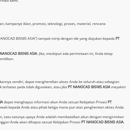
rivasi kami.
, kampanye iklan, promosi, teknologi, proses, material, rencana
NANOCAD BISNIS ASIA”) tampak mirip dengan ide yang diajukan kepada
PT
 NANOCAD BISNIS ASIA
. Jika, meskipun ada permintaan ini, Anda tetap
emilikan.
jakannya sendiri, dapat menghentikan akses Anda ke seluruh atau sebagian
 terbatas pada tidak digunakan, atau jika
PT NANOCAD BISNIS ASIA
meyakini
IA
dapat menghapus informasi akun Anda sesuai Kebijakan Privasi
PT
awab kepada Anda atau pihak ketiga mana pun atas penghentian akses Anda.
pa pun, satu-satunya upaya Anda adalah membatalkan akun dengan mengirimkan
anggan Anda akan dihapus sesuai Kebijakan Privasi
PT NANOCAD BISNIS ASIA
.