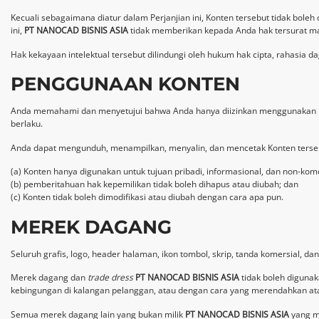
Kecuali sebagaimana diatur dalam Perjanjian ini, Konten tersebut tidak boleh 
ini,
PT NANOCAD BISNIS ASIA
tidak memberikan kepada Anda hak tersurat mau
Hak kekayaan intelektual tersebut dilindungi oleh hukum hak cipta, rahasia d
PENGGUNAAN KONTEN
Anda memahami dan menyetujui bahwa Anda hanya diizinkan menggunakan kont
berlaku.
Anda dapat mengunduh, menampilkan, menyalin, dan mencetak Konten terse
(a) Konten hanya digunakan untuk tujuan pribadi, informasional, dan non-kome
(b) pemberitahuan hak kepemilikan tidak boleh dihapus atau diubah; dan
(c) Konten tidak boleh dimodifikasi atau diubah dengan cara apa pun.
MEREK DAGANG
Seluruh grafis, logo, header halaman, ikon tombol, skrip, tanda komersial, d
Merek dagang dan
trade dress
PT NANOCAD BISNIS ASIA
tidak boleh diguna
kebingungan di kalangan pelanggan, atau dengan cara yang merendahkan a
Semua merek dagang lain yang bukan milik
PT NANOCAD BISNIS ASIA
yang mu