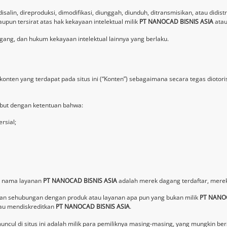
disalin, direproduksi, dimodifikasi, diunggah, diunduh, ditransmisikan, atau did
pun tersirat atas hak kekayaan intelektual milik
PT NANOCAD BISNIS ASIA
atau
agang, dan hukum kekayaan intelektual lainnya yang berlaku.
en yang terdapat pada situs ini (“Konten”) sebagaimana secara tegas diotori
but dengan ketentuan bahwa:
rsial;
an nama layanan
PT NANOCAD BISNIS ASIA
adalah merek dagang terdaftar, mere
kan sehubungan dengan produk atau layanan apa pun yang bukan milik
PT NANOC
tau mendiskreditkan
PT NANOCAD BISNIS ASIA
.
ncul di situs ini adalah milik para pemiliknya masing-masing, yang mungkin beraf