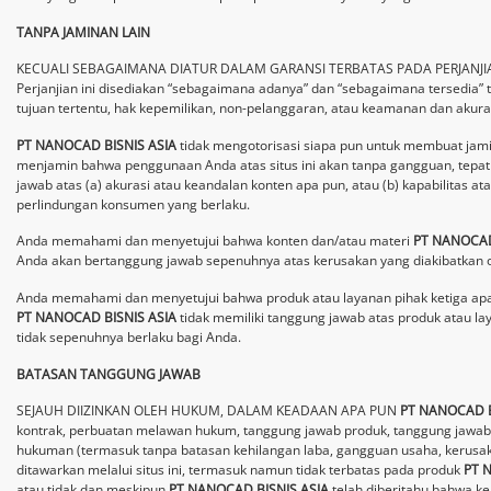
TANPA JAMINAN LAIN
KECUALI SEBAGAIMANA DIATUR DALAM GARANSI TERBATAS PADA PERJANJIA
Perjanjian ini disediakan “sebagaimana adanya” dan “sebagaimana tersedia” 
tujuan tertentu, hak kepemilikan, non-pelanggaran, atau keamanan dan akuras
PT NANOCAD BISNIS ASIA
tidak mengotorisasi siapa pun untuk membuat jam
menjamin bahwa penggunaan Anda atas situs ini akan tanpa gangguan, tepat 
jawab atas (a) akurasi atau keandalan konten apa pun, atau (b) kapabilitas at
perlindungan konsumen yang berlaku.
Anda memahami dan menyetujui bahwa konten dan/atau materi
PT NANOCAD
Anda akan bertanggung jawab sepenuhnya atas kerusakan yang diakibatkan 
Anda memahami dan menyetujui bahwa produk atau layanan pihak ketiga apa pun
PT NANOCAD BISNIS ASIA
tidak memiliki tanggung jawab atas produk atau la
tidak sepenuhnya berlaku bagi Anda.
BATASAN TANGGUNG JAWAB
SEJAUH DIIZINKAN OLEH HUKUM, DALAM KEADAAN APA PUN
PT NANOCAD B
kontrak, perbuatan melawan hukum, tanggung jawab produk, tanggung jawab ke
hukuman (termasuk tanpa batasan kehilangan laba, gangguan usaha, kerusaka
ditawarkan melalui situs ini, termasuk namun tidak terbatas pada produk
PT 
atau tidak dan meskipun
PT NANOCAD BISNIS ASIA
telah diberitahu bahwa ke