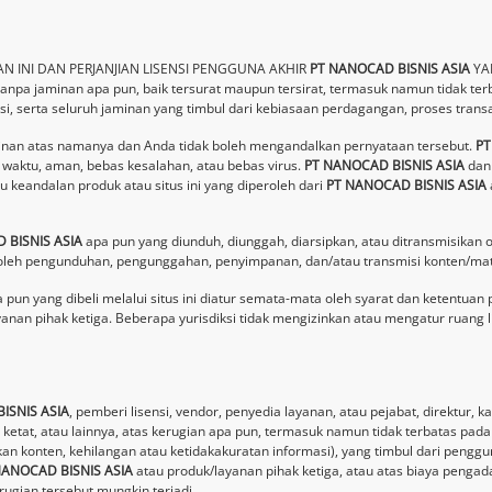
N INI DAN PERJANJIAN LISENSI PENGGUNA AKHIR
PT NANOCAD BISNIS ASIA
YAN
tanpa jaminan apa pun, baik tersurat maupun tersirat, termasuk namun tidak ter
i, serta seluruh jaminan yang timbul dari kebiasaan perdagangan, proses transa
inan atas namanya dan Anda tidak boleh mengandalkan pernyataan tersebut.
PT
waktu, aman, bebas kesalahan, atau bebas virus.
PT NANOCAD BISNIS ASIA
dan 
au keandalan produk atau situs ini yang diperoleh dari
PT NANOCAD BISNIS ASIA
 BISNIS ASIA
apa pun yang diunduh, diunggah, diarsipkan, atau ditransmisikan o
oleh pengunduhan, pengunggahan, penyimpanan, dan/atau transmisi konten/mate
 yang dibeli melalui situs ini diatur semata-mata oleh syarat dan ketentuan pi
yanan pihak ketiga. Beberapa yurisdiksi tidak mengizinkan atau mengatur ruang 
ISNIS ASIA
, pemberi lisensi, vendor, penyedia layanan, atau pejabat, direktur
tat, atau lainnya, atas kerugian apa pun, termasuk namun tidak terbatas pada k
n konten, kehilangan atau ketidakakuratan informasi), yang timbul dari peng
NANOCAD BISNIS ASIA
atau produk/layanan pihak ketiga, atau atas biaya pengad
rugian tersebut mungkin terjadi.