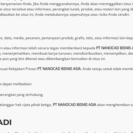
k kenyamanan Anda. Jika Anda menggunakannya, Anda akan meninggalkan situs i
us tersebut atau informasi, perangkat lunak, produk, atau materi lain yang d
autkan ke situs ini, Anda melakukannya sepenuhnya atas risiko Anda sendiri.
e, data, media, pesanan, pertanyaan produk, grafis, teks, atau informasi lain ke
n atau informasi telah secara tegas memberikan) kepada
PT NANOCAD BISNIS 
 menerjemahkan, membuat karya turunan, mendistribusikan, menampilkan, dan
pun yang kini dikenal atau dikembangkan kemudian di situs ini.
suai Kebijakan Privasi
PT NANOCAD BISNIS ASIA
. Anda setuju untuk tidak mem
i dapat melibatkan:
perangkat yang terhubung.
langgar hak cipta pihak ketiga,
PT NANOCAD BISNIS ASIA
akan menghentikan aks
ADI