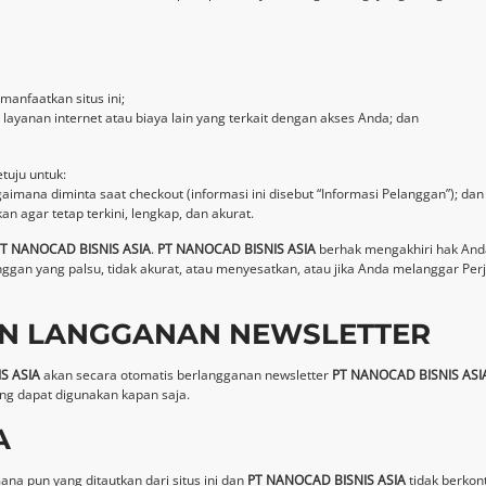
anfaatkan situs ini;
yanan internet atau biaya lain yang terkait dengan akses Anda; dan
tuju untuk:
gaimana diminta saat checkout (informasi ini disebut “Informasi Pelanggan”); dan
agar tetap terkini, lengkap, dan akurat.
T NANOCAD BISNIS ASIA
.
PT NANOCAD BISNIS ASIA
berhak mengakhiri hak Anda
n yang palsu, tidak akurat, atau menyesatkan, atau jika Anda melanggar Perja
AN LANGGANAN NEWSLETTER
S ASIA
akan secara otomatis berlangganan newsletter
PT NANOCAD BISNIS ASI
ang dapat digunakan kapan saja.
A
mana pun yang ditautkan dari situs ini dan
PT NANOCAD BISNIS ASIA
tidak berkont